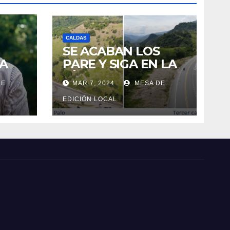
CALDAS
SE ACABAN LOS
A
PARE Y SIGA EN LA
VÍA MANIZALES-
DE
MAR 7, 2024
MESA DE
MEDELLÍN.
 LA
EDICIÓN LOCAL.