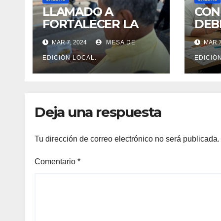
LLAMADO A
CON
FORTALECER LA
DEB
CULTURA DE LAS
SE 
MAR 7, 2024
MESA DE
MAR 7
RIFAS LEGALES EN
EL 
CALDAS.
PAS
EDICIÓN LOCAL.
EDICIÓ
MAN
Deja una respuesta
Tu dirección de correo electrónico no será publicada.
Comentario
*