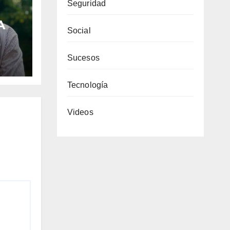
Seguridad
A
Social
Sucesos
 LA
Tecnología
Videos