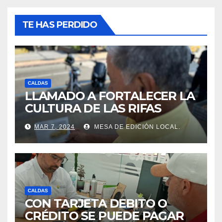
TE HAS PERDIDO
CALDAS
LLAMADO A FORTALECER LA
CULTURA DE LAS RIFAS
LEGALES EN CALDAS.
MAR 7, 2024
MESA DE EDICIÓN LOCAL.
CALDAS
CON TARJETA DEBITO O
CRÉDITO SE PUEDE PAGAR