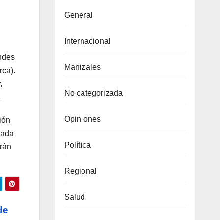
General
Internacional
andes
Manizales
rca).
,
No categorizada
.
Opiniones
ión
egada
Política
arán
Regional
Salud
de