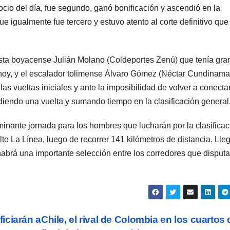
io del día, fue segundo, ganó bonificación y ascendió en la
e igualmente fue tercero y estuvo atento al corte definitivo que
cista boyacense Julián Molano (Coldeportes Zenú) que tenía gr
de hoy, y el escalador tolimense Álvaro Gómez (Néctar Cundinama
 vueltas iniciales y ante la imposibilidad de volver a conectar
diendo una vuelta y sumando tiempo en la clasificación general
minante jornada para los hombres que lucharán por la clasificac
Alto La Línea, luego de recorrer 141 kilómetros de distancia. Ll
habrá una importante selección entre los corredores que disput
iciarán a
Chile, el rival de Colombia en los cuartos 