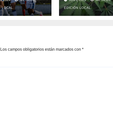
E CALDAS.
CANNABIS
RECREATIVO.
N LOCAL.
EDICIÓN LOCAL.
Los campos obligatorios están marcados con
*