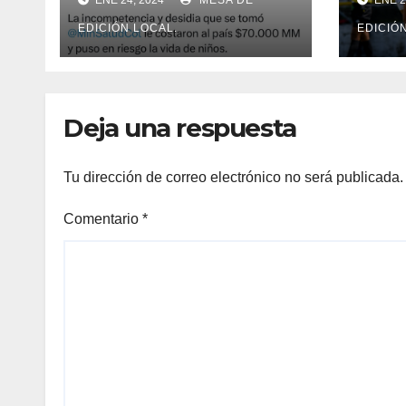
CONTRA EL COVID
ONC
SI SE VENCIERON.
EDICIÓN LOCAL.
EDICIÓ
Deja una respuesta
Tu dirección de correo electrónico no será publicada.
Comentario
*