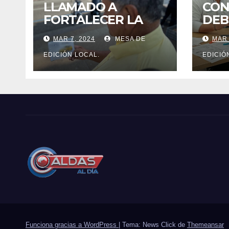
LLAMADO A
CON
FORTALECER LA
DEB
CULTURA DE LAS
SE 
MAR 7, 2024
MESA DE
MAR 
RIFAS LEGALES EN
EL 
CALDAS.
PAS
EDICIÓN LOCAL.
EDICIÓ
MAN
Funciona gracias a WordPress
|
Tema: News Click de
Themeansar