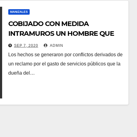
MANIZALES
COBIJADO CON MEDIDA
INTRAMUROS UN HOMBRE QUE
HABRÍA ASESINADO A OTRO EN EL
SEP 7, 2020
ADMIN
INQUILINATO DONDE VIVÍAN.
Los hechos se generaron por conflictos derivados de
un reclamo por el gasto de servicios públicos que la
dueña del…