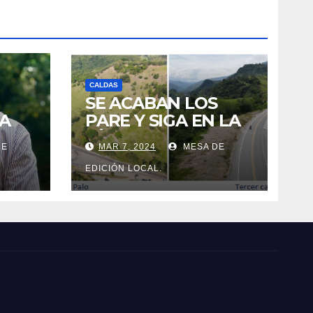
CALDAS
SE ACABAN LOS
A
PARE Y SIGA EN LA
VÍA MANIZALES-
DE
MAR 7, 2024
MESA DE
MEDELLÍN.
 LA
EDICIÓN LOCAL.