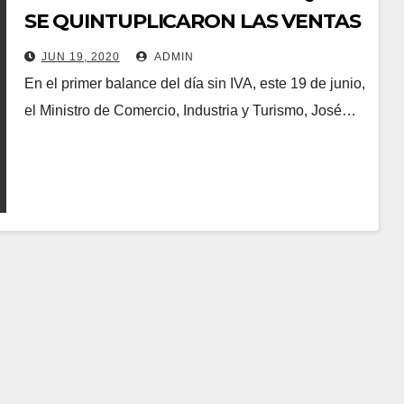
SE QUINTUPLICARON LAS VENTAS
DE LOS ALMACENES EN
JUN 19, 2020
ADMIN
COLOMBIA Y QUE SOLO 34 CASOS
En el primer balance del día sin IVA, este 19 de junio,
DE AGLOMERACIONES HUBO EN
el Ministro de Comercio, Industria y Turismo, José…
POCAS CIUDADES.