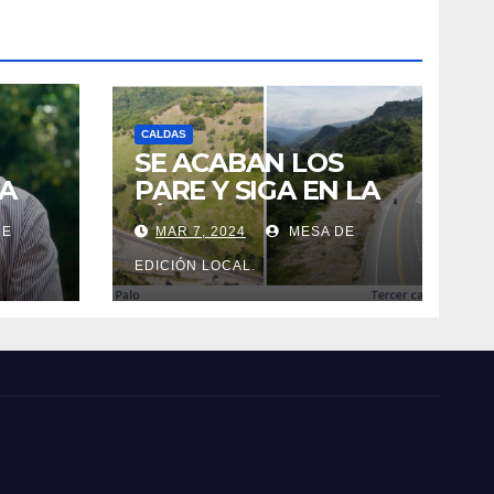
CALDAS
SE ACABAN LOS
A
PARE Y SIGA EN LA
VÍA MANIZALES-
DE
MAR 7, 2024
MESA DE
MEDELLÍN.
 LA
EDICIÓN LOCAL.