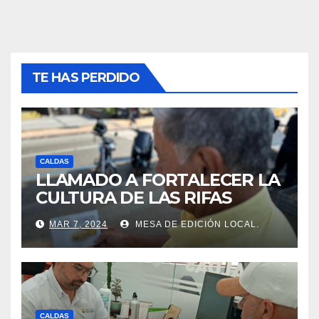
TE HAS PERDIDO
CALDAS
LLAMADO A FORTALECER LA
CULTURA DE LAS RIFAS
LEGALES EN CALDAS.
MAR 7, 2024
MESA DE EDICIÓN LOCAL.
CALDAS