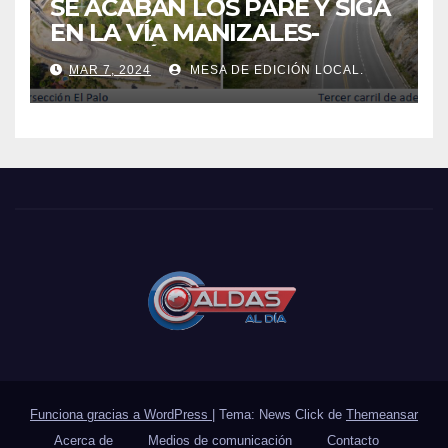
SE ACABAN LOS PARE Y SIGA
EN LA VÍA MANIZALES-
MEDELLÍN.
MAR 7, 2024
MESA DE EDICIÓN LOCAL.
Funciona gracias a WordPress
|
Tema: News Click de
Themeansar
Acerca de
Medios de comunicación
Contacto